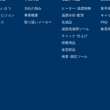
あいさつ
当社の強み
ヒーター･温度制御
新卒
・ビジョン
事業概要
温調冷却･配管
キャ
セス
取り扱いメーカー
化成品
FAQ
成形現場用ツール
教育
チャック･仕上げ
研磨用品
金型部品
検査･測定ツール