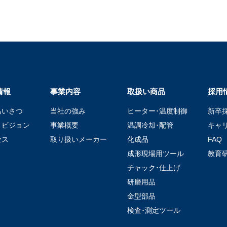
情報
事業内容
取扱い商品
採用
あいさつ
当社の強み
ヒーター･温度制御
新卒
・ビジョン
事業概要
温調冷却･配管
キャ
セス
取り扱いメーカー
化成品
FAQ
成形現場用ツール
教育
チャック･仕上げ
研磨用品
金型部品
検査･測定ツール