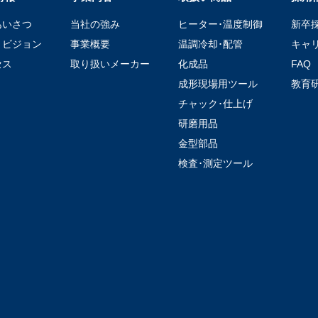
あいさつ
当社の強み
ヒーター･温度制御
新卒
・ビジョン
事業概要
温調冷却･配管
キャ
セス
取り扱いメーカー
化成品
FAQ
成形現場用ツール
教育
チャック･仕上げ
研磨用品
金型部品
検査･測定ツール