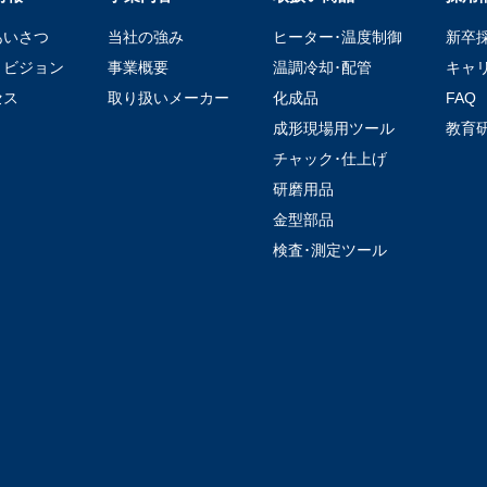
あいさつ
当社の強み
ヒーター･温度制御
新卒
・ビジョン
事業概要
温調冷却･配管
キャ
セス
取り扱いメーカー
化成品
FAQ
成形現場用ツール
教育
チャック･仕上げ
研磨用品
金型部品
検査･測定ツール