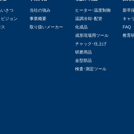
あいさつ
当社の強み
ヒーター･温度制御
新卒
・ビジョン
事業概要
温調冷却･配管
キャ
セス
取り扱いメーカー
化成品
FAQ
成形現場用ツール
教育
チャック･仕上げ
研磨用品
金型部品
検査･測定ツール