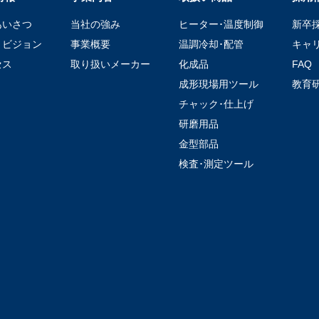
あいさつ
当社の強み
ヒーター･温度制御
新卒
・ビジョン
事業概要
温調冷却･配管
キャ
セス
取り扱いメーカー
化成品
FAQ
成形現場用ツール
教育
チャック･仕上げ
研磨用品
金型部品
検査･測定ツール